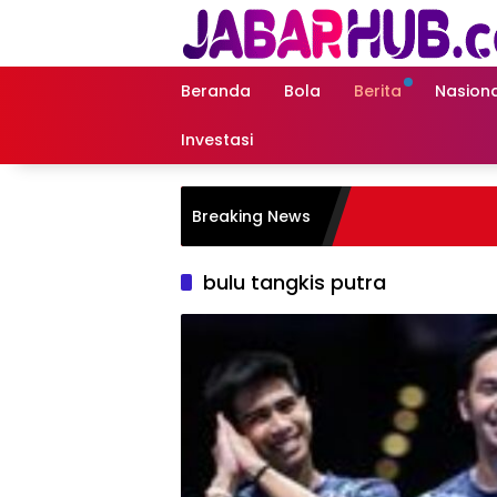
Langsung
ke
konten
Beranda
Bola
Berita
Nasiona
Investasi
Breaking News
bulu tangkis putra