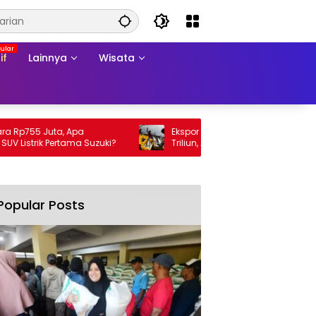
if
Lainnya
Wisata
755 Juta, Apa
Ekspor Perikanan 2025 Tembus Rp105
trik Pertama Suzuki?
Triliun, AS Jadi Pasar Utama
Popular Posts