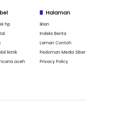
bel
Halaman
ek hp
Iklan
tal
Indeks Berita
k
Laman Contoh
il listrik
Pedoman Media Siber
ncana aceh
Privacy Policy