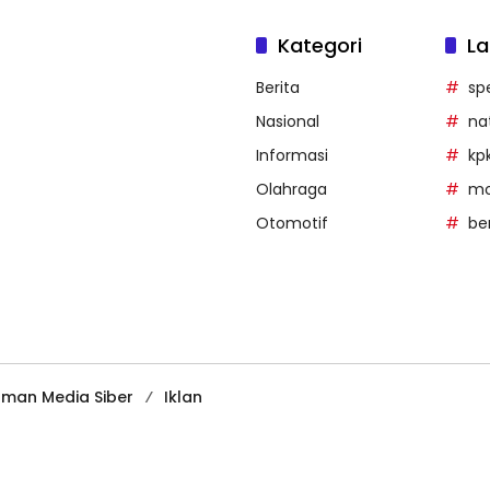
Kategori
La
Berita
sp
Nasional
na
Informasi
kp
Olahraga
mob
Otomotif
be
man Media Siber
Iklan