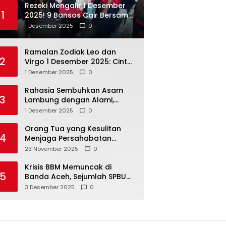
Rezeki Mengalir 1 Desember
1
2025! 9 Bansos Cair Bersama:
PKH, BPNT, dan KKS Mandiri
1 Desember 2025
0
Double
Ramalan Zodiak Leo dan
2
Virgo 1 Desember 2025: Cinta,
Karir, Kesehatan, dan
1 Desember 2025
0
Keuangan
Rahasia Sembuhkan Asam
3
Lambung dengan Alami,
Nomor 4 Disalahpahami
1 Desember 2025
0
Orang Tua yang Kesulitan
4
Menjaga Persahabatan
Biasanya Lakukan 8 Hal Ini
23 November 2025
0
Tanpa Sadar
Krisis BBM Memuncak di
5
Banda Aceh, Sejumlah SPBU
Tutup Total
3 Desember 2025
0