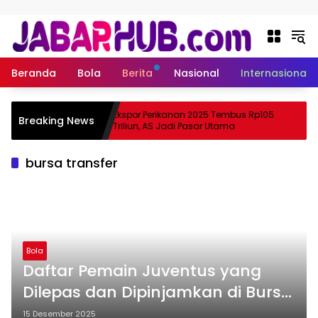
Langsung ke konten
Beranda
Bola
Berita
Nasional
Internasional
, Apa
Ekspor Perikanan 2025 Tembus Rp105
Breaking News
tama Suzuki?
Triliun, AS Jadi Pasar Utama
bursa transfer
Bola
Daftar Pemain Juventus yang
Dilepas dan Dipinjamkan di Bursa
Transfer Januari 2026, Ada yang
15 Desember 2025