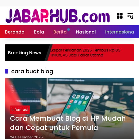
Langsung ke konten
Beranda
Bola
Berita
Nasional
Internasional
 Apa
Ekspor Perikanan 2025 Tembus Rp105
Breaking News
ama Suzuki?
Triliun, AS Jadi Pasar Utama
cara buat blog
Informasi
Cara Membuat Blog di HP Mudah
dan Cepat untuk Pemula
24 Desember 2025