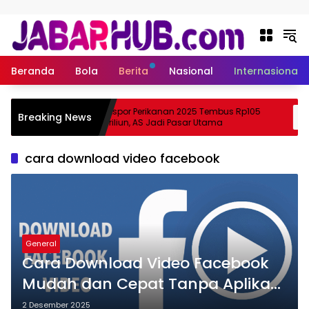
Langsung ke konten
Beranda
Bola
Berita
Nasional
Internasional
Apa
Ekspor Perikanan 2025 Tembus Rp105
Breaking News
ma Suzuki?
Triliun, AS Jadi Pasar Utama
cara download video facebook
General
Cara Download Video Facebook
Mudah dan Cepat Tanpa Aplikasi
Tambahan
2 Desember 2025