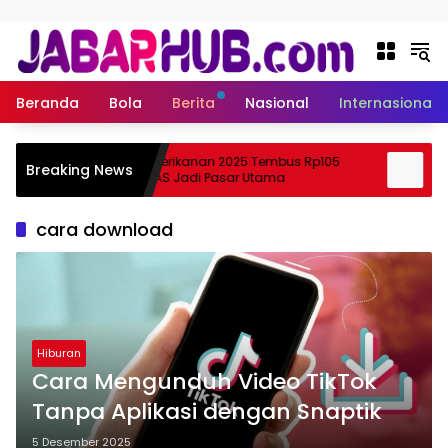
Langsung ke konten
Beranda
Bola
Berita
Nasional
Internasional
Ekspor Perikanan 2025 Tembus Rp105
Apa 
Breaking News
uki?
Triliun, AS Jadi Pasar Utama
Skem
cara download
Hiburan
Cara Mengunduh Video TikTok
Tanpa Aplikasi dengan Snaptik
5 Desember 2025