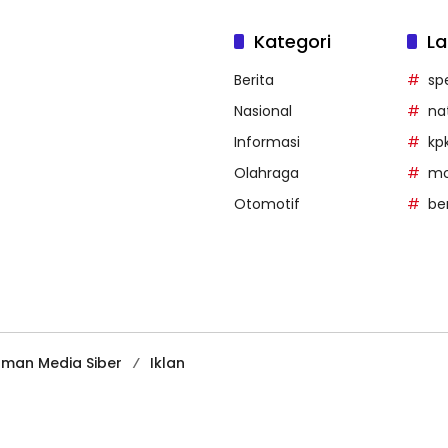
Kategori
La
Berita
sp
Nasional
na
Informasi
kp
Olahraga
mob
Otomotif
be
man Media Siber
Iklan