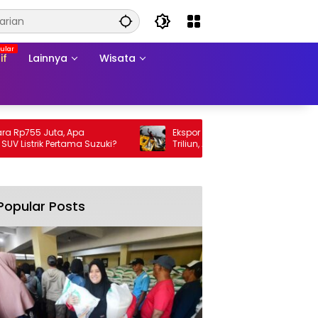
if
Lainnya
Wisata
Rp755 Juta, Apa
Ekspor Perikanan 2025 Tembus Rp105
istrik Pertama Suzuki?
Triliun, AS Jadi Pasar Utama
Popular Posts