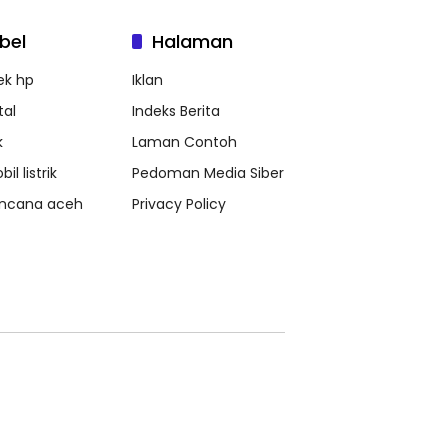
bel
Halaman
ek hp
Iklan
tal
Indeks Berita
k
Laman Contoh
il listrik
Pedoman Media Siber
ncana aceh
Privacy Policy