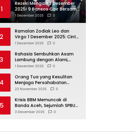
Rezeki Mengalir 1 Desember
1
2025! 9 Bansos Cair Bersama:
PKH, BPNT, dan KKS Mandiri
1 Desember 2025
0
Double
Ramalan Zodiak Leo dan
2
Virgo 1 Desember 2025: Cinta,
Karir, Kesehatan, dan
1 Desember 2025
0
Keuangan
Rahasia Sembuhkan Asam
3
Lambung dengan Alami,
Nomor 4 Disalahpahami
1 Desember 2025
0
Orang Tua yang Kesulitan
4
Menjaga Persahabatan
Biasanya Lakukan 8 Hal Ini
23 November 2025
0
Tanpa Sadar
Krisis BBM Memuncak di
5
Banda Aceh, Sejumlah SPBU
Tutup Total
3 Desember 2025
0