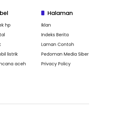
bel
Halaman
ek hp
Iklan
tal
Indeks Berita
k
Laman Contoh
il listrik
Pedoman Media Siber
ncana aceh
Privacy Policy