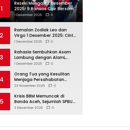
Rezeki Mengalir 1 Desember
1
2025! 9 Bansos Cair Bersama:
PKH, BPNT, dan KKS Mandiri
1 Desember 2025
0
Double
Ramalan Zodiak Leo dan
2
Virgo 1 Desember 2025: Cinta,
Karir, Kesehatan, dan
1 Desember 2025
0
Keuangan
Rahasia Sembuhkan Asam
3
Lambung dengan Alami,
Nomor 4 Disalahpahami
1 Desember 2025
0
Orang Tua yang Kesulitan
4
Menjaga Persahabatan
Biasanya Lakukan 8 Hal Ini
23 November 2025
0
Tanpa Sadar
Krisis BBM Memuncak di
5
Banda Aceh, Sejumlah SPBU
Tutup Total
3 Desember 2025
0