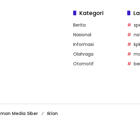
Kategori
La
Berita
sp
Nasional
na
Informasi
kp
Olahraga
mob
Otomotif
be
man Media Siber
Iklan