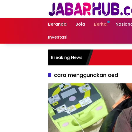
Langsung
ke
konten
Beranda
Bola
Berita
Nasiona
Investasi
Breaking News
cara menggunakan aed