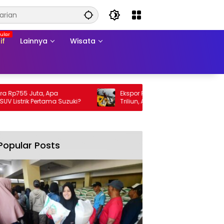
if
Lainnya
Wisata
755 Juta, Apa
Ekspor Perikanan 2025 Tembus Rp105
trik Pertama Suzuki?
Triliun, AS Jadi Pasar Utama
Popular Posts