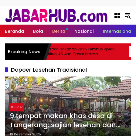
Langsung ke konten
Beranda
Bola
Berita
Nasional
Internasional
pa
Ekspor Perikanan 2025 Tembus Rp105
Breaking News
a Suzuki?
Triliun, AS Jadi Pasar Utama
Dapoer Lesehan Tradisional
Kuliner
9 tempat makan khas desa di
Tangerang: sajian lesehan dan
masakan lokal
19 Desember 2025