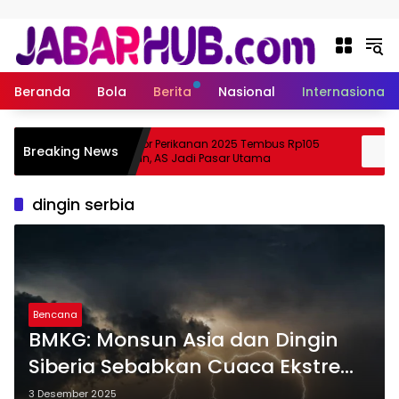
Langsung ke konten
Beranda
Bola
Berita
Nasional
Internasional
Ekspor Perikanan 2025 Tembus Rp105
A
Breaking News
Suzuki?
Triliun, AS Jadi Pasar Utama
S
dingin serbia
Bencana
BMKG: Monsun Asia dan Dingin
Siberia Sebabkan Cuaca Ekstrem
di Indonesia Akhir Tahun 2025
3 Desember 2025