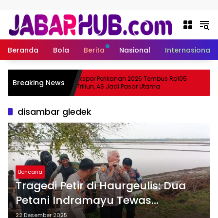
Langsung ke konten
Beranda
Bola
Berita
Nasional
Internasional
 Apa
Ekspor Perikanan 2025 Tembus Rp105
Breaking News
ama Suzuki?
Triliun, AS Jadi Pasar Utama
disambar gledek
Bencana
Tragedi Petir di Haurgeulis: Dua
Petani Indramayu Tewas
Tersambar Saat Menanam Padi
22 Desember 2025