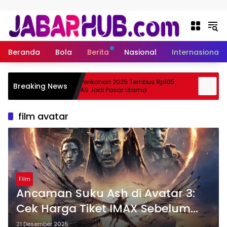
Langsung ke konten
Beranda
Bola
Berita
Nasional
Internasional
Ekspor Perikanan 2025 Tembus Rp105
Apa 
Breaking News
uki?
Triliun, AS Jadi Pasar Utama
Skem
film avatar
Film
Ancaman Suku Ash di Avatar 3:
Cek Harga Tiket IMAX Sebelum
Kehabisan!
21 Desember 2025