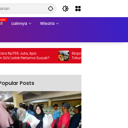
if
Lainnya
Wisata
Rp755 Juta, Apa
Ekspor Perikanan 2025 Tembus Rp105
istrik Pertama Suzuki?
Triliun, AS Jadi Pasar Utama
Popular Posts