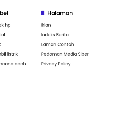
bel
Halaman
ek hp
Iklan
tal
Indeks Berita
k
Laman Contoh
il listrik
Pedoman Media Siber
ncana aceh
Privacy Policy