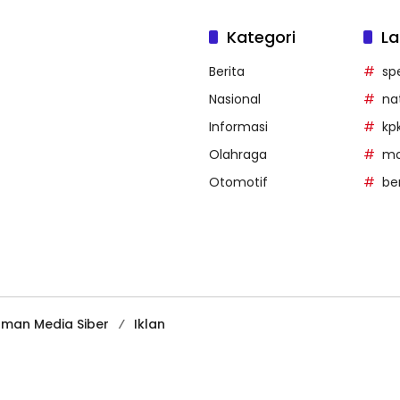
Kategori
La
Berita
sp
Nasional
na
Informasi
kp
Olahraga
mob
Otomotif
be
man Media Siber
Iklan