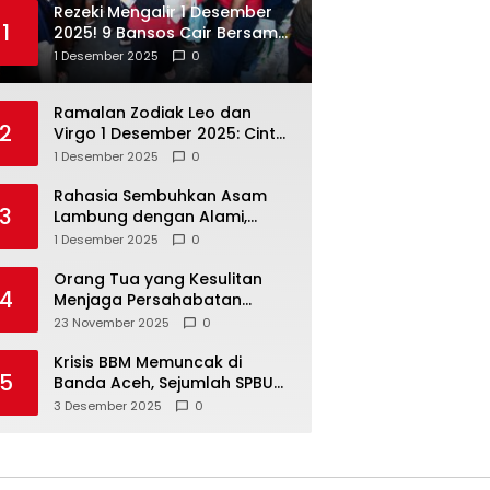
Rezeki Mengalir 1 Desember
1
2025! 9 Bansos Cair Bersama:
PKH, BPNT, dan KKS Mandiri
1 Desember 2025
0
Double
Ramalan Zodiak Leo dan
2
Virgo 1 Desember 2025: Cinta,
Karir, Kesehatan, dan
1 Desember 2025
0
Keuangan
Rahasia Sembuhkan Asam
3
Lambung dengan Alami,
Nomor 4 Disalahpahami
1 Desember 2025
0
Orang Tua yang Kesulitan
4
Menjaga Persahabatan
Biasanya Lakukan 8 Hal Ini
23 November 2025
0
Tanpa Sadar
Krisis BBM Memuncak di
5
Banda Aceh, Sejumlah SPBU
Tutup Total
3 Desember 2025
0