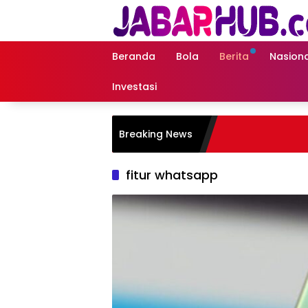
Langsung
ke
konten
Beranda
Bola
Berita
Nasiona
Investasi
Breaking News
fitur whatsapp