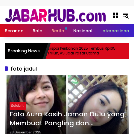
Langsung ke konten
Beranda
Bola
Berita
Nasional
Internasional
Apa
Ekspor Perikanan 2025 Tembus Rp105
Breaking News
ama Suzuki?
Triliun, AS Jadi Pasar Utama
foto jadul
Selebriti
Foto Aura Kasih Jaman Dulu yang
Membuat Pangling dan
Menggugah Rasa Rindu
28 Desember 2025