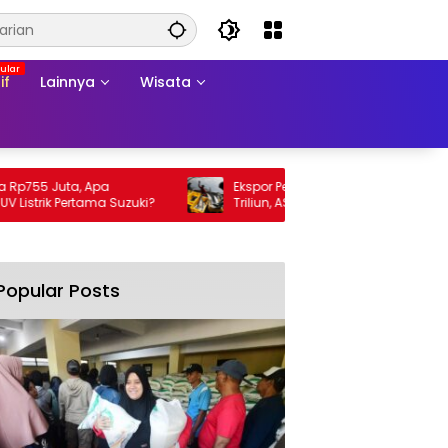
if
Lainnya
Wisata
755 Juta, Apa
Ekspor Perikanan 2025 Tembus Rp105
trik Pertama Suzuki?
Triliun, AS Jadi Pasar Utama
Popular Posts