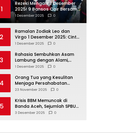
Rezeki Mengalir 1 Desember
1
2025! 9 Bansos Cair Bersama:
PKH, BPNT, dan KKS Mandiri
1 Desember 2025
0
Double
Ramalan Zodiak Leo dan
2
Virgo 1 Desember 2025: Cinta,
Karir, Kesehatan, dan
1 Desember 2025
0
Keuangan
Rahasia Sembuhkan Asam
3
Lambung dengan Alami,
Nomor 4 Disalahpahami
1 Desember 2025
0
Orang Tua yang Kesulitan
4
Menjaga Persahabatan
Biasanya Lakukan 8 Hal Ini
23 November 2025
0
Tanpa Sadar
Krisis BBM Memuncak di
5
Banda Aceh, Sejumlah SPBU
Tutup Total
3 Desember 2025
0