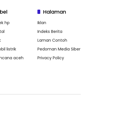
bel
Halaman
ek hp
Iklan
tal
Indeks Berita
k
Laman Contoh
il listrik
Pedoman Media Siber
ncana aceh
Privacy Policy