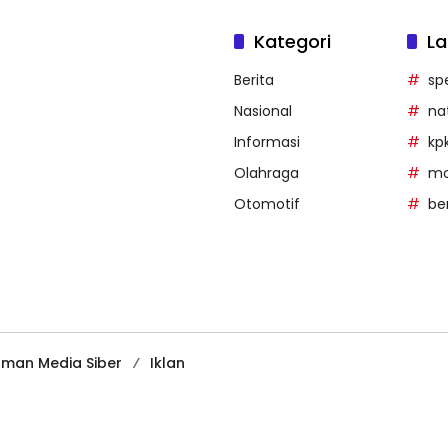
Kategori
La
Berita
sp
Nasional
na
Informasi
kp
Olahraga
mob
Otomotif
be
man Media Siber
Iklan