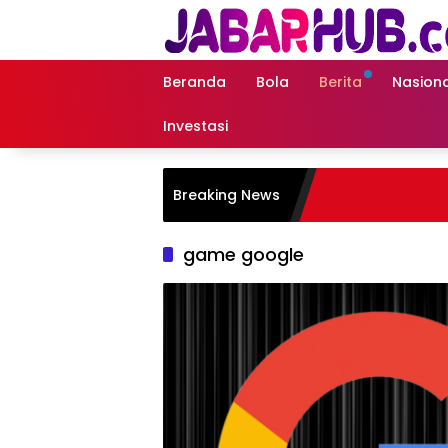
Langsung
ke
konten
Beranda
Bola
Berita
Nasiona
Investasi
Breaking News
game google