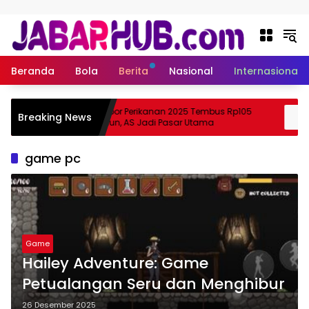
Langsung ke konten
Beranda
Bola
Berita
Nasional
Internasional
Ekspor Perikanan 2025 Tembus Rp105
Breaking News
 Suzuki?
Triliun, AS Jadi Pasar Utama
game pc
Game
Hailey Adventure: Game
Petualangan Seru dan Menghibur
26 Desember 2025