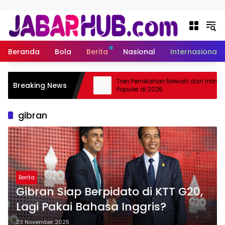
Langsung ke konten
Beranda
Bola
Berita
Nasional
Internasional
Remote Terbaru 2026:
Tren Pernikahan Mewah dan Intim Tet
Breaking News
a Jarak Jauh Tanpa
Populer di 2026
gibran
Berita
Gibran Siap Berpidato di KTT G20,
Lagi Pakai Bahasa Inggris?
23 November 2025