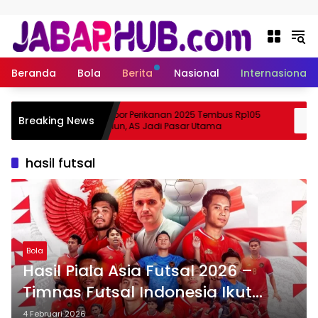
Langsung ke konten
Beranda
Bola
Berita
Nasional
Internasional
a
Ekspor Perikanan 2025 Tembus Rp105
Breaking News
 Suzuki?
Triliun, AS Jadi Pasar Utama
hasil futsal
Bola
Hasil Piala Asia Futsal 2026 –
Timnas Futsal Indonesia Ikut
Semifinal Usai Kalahkan Vietnam
4 Februari 2026