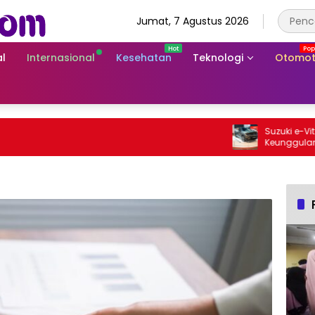
Jumat, 7 Agustus 2026
l
Internasional
Kesehatan
Teknologi
Otomot
Suzuki e-Vitara R
Keunggulan SUV Li