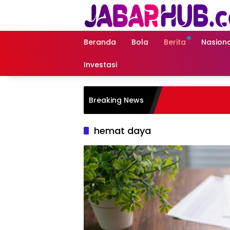
Langsung
ke
konten
Beranda
Bola
Berita
Nasiona
Investasi
Breaking News
hemat daya