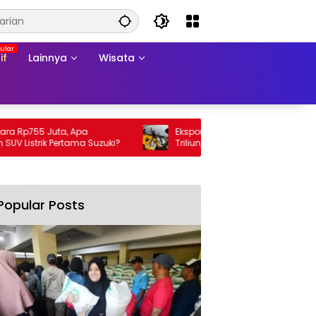
if
Lainnya
Wisata
p755 Juta, Apa
Ekspor Perikanan 2025 Tembus Rp105
strik Pertama Suzuki?
Triliun, AS Jadi Pasar Utama
Popular Posts