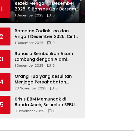
Rezeki Mengalir 1 Desember
1
2025! 9 Bansos Cair Bersama:
PKH, BPNT, dan KKS Mandiri
1 Desember 2025
0
Double
Ramalan Zodiak Leo dan
2
Virgo 1 Desember 2025: Cinta,
Karir, Kesehatan, dan
1 Desember 2025
0
Keuangan
Rahasia Sembuhkan Asam
3
Lambung dengan Alami,
Nomor 4 Disalahpahami
1 Desember 2025
0
Orang Tua yang Kesulitan
4
Menjaga Persahabatan
Biasanya Lakukan 8 Hal Ini
23 November 2025
0
Tanpa Sadar
Krisis BBM Memuncak di
5
Banda Aceh, Sejumlah SPBU
Tutup Total
3 Desember 2025
0