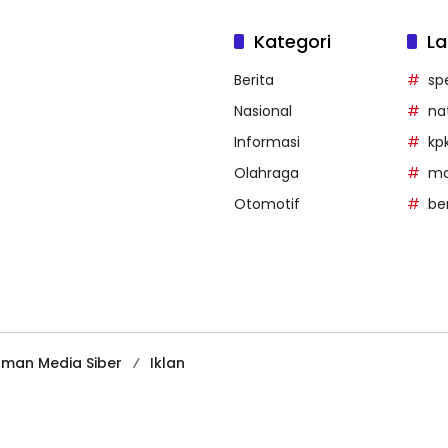
Kategori
La
Berita
sp
Nasional
na
Informasi
kp
Olahraga
mob
Otomotif
be
man Media Siber
Iklan