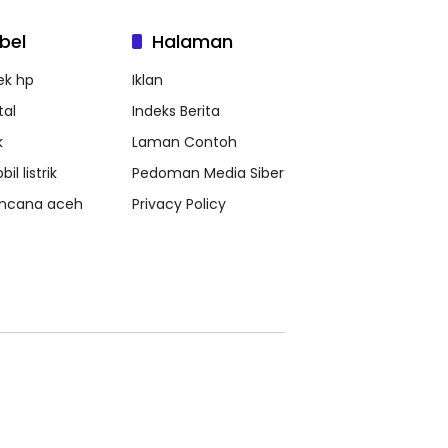
bel
Halaman
ek hp
Iklan
tal
Indeks Berita
k
Laman Contoh
il listrik
Pedoman Media Siber
ncana aceh
Privacy Policy