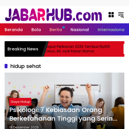
Langsung ke konten
Beranda
Bola
Berita
Nasional
Internasional
Apa
Ekspor Perikanan 2025 Tembus Rp105
Breaking News
ma Suzuki?
Triliun, AS Jadi Pasar Utama
hidup sehat
Gaya Hidup
Psikologi: 7 Kebiasaan Orang
Berketahanan Tinggi yang Sering
Diabaikan
19 Desember 2025