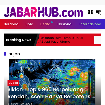
Langsung ke konten
Beranda
Bola
Berita
Nasional
Internasional
Ekspor Perikanan 2025 Tembus Rp105
Ap
Breaking News
uzuki?
Triliun, AS Jadi Pasar Utama
Sk
hujan
Cuaca
Siklon Tropis 965 Berpeluang
Rendah, Aceh Hanya Berpotensi
Hujan
27 Desember 2025