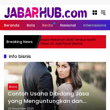
Langsung ke konten
Beranda
Bola
Berita
Nasional
Internasional
 Apa
Ekspor Perikanan 2025 Tembus Rp105
Breaking News
ama Suzuki?
Triliun, AS Jadi Pasar Utama
info bisnis
Bisnis
Contoh Usaha Dibidang Jasa
yang Menguntungkan dan
Mudah Dijalankan
28 Desember 2025