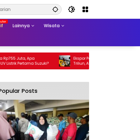
if
Lainnya
Wisata
55 Juta, Apa
Ekspor Perikanan 2025 Tembus Rp105
rik Pertama Suzuki?
Triliun, AS Jadi Pasar Utama
Popular Posts