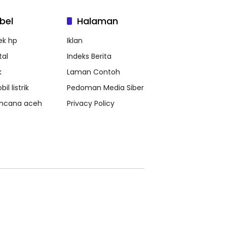
bel
Halaman
ek hp
Iklan
tal
Indeks Berita
k
Laman Contoh
il listrik
Pedoman Media Siber
ncana aceh
Privacy Policy