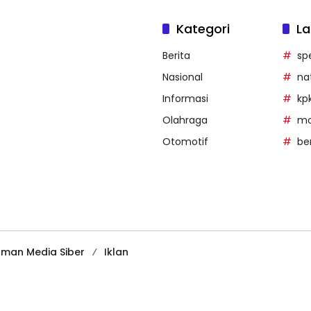
Kategori
La
Berita
sp
Nasional
na
Informasi
kp
Olahraga
mob
Otomotif
be
man Media Siber
Iklan