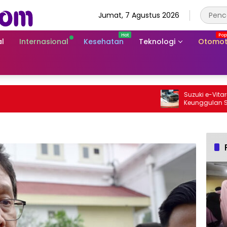
Jumat, 7 Agustus 2026
l
Internasional
Kesehatan
Teknologi
Otomot
Suzuki e-Vitara Rp7
Keunggulan SUV List