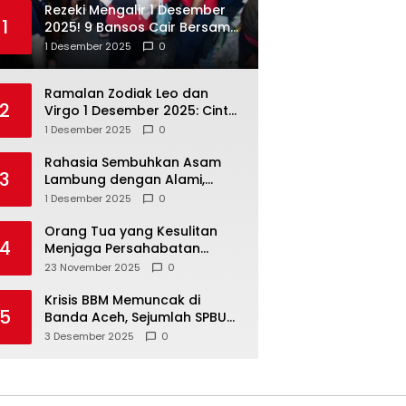
Rezeki Mengalir 1 Desember
1
2025! 9 Bansos Cair Bersama:
PKH, BPNT, dan KKS Mandiri
1 Desember 2025
0
Double
Ramalan Zodiak Leo dan
2
Virgo 1 Desember 2025: Cinta,
Karir, Kesehatan, dan
1 Desember 2025
0
Keuangan
Rahasia Sembuhkan Asam
3
Lambung dengan Alami,
Nomor 4 Disalahpahami
1 Desember 2025
0
Orang Tua yang Kesulitan
4
Menjaga Persahabatan
Biasanya Lakukan 8 Hal Ini
23 November 2025
0
Tanpa Sadar
Krisis BBM Memuncak di
5
Banda Aceh, Sejumlah SPBU
Tutup Total
3 Desember 2025
0