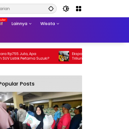
if
Lainnya
Wisata
Rp755 Juta, Apa
Ekspor Perikanan 2025 Tembus Rp105
istrik Pertama Suzuki?
Triliun, AS Jadi Pasar Utama
Popular Posts