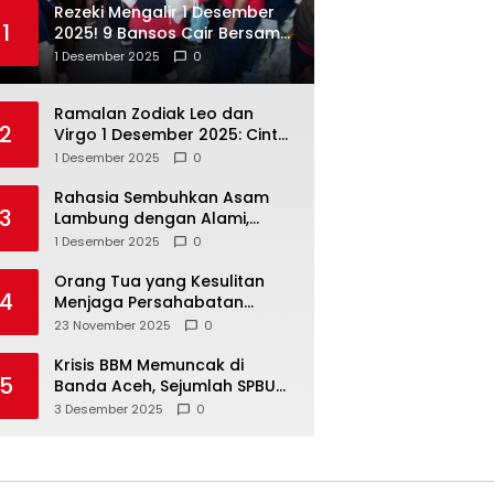
Rezeki Mengalir 1 Desember
1
2025! 9 Bansos Cair Bersama:
PKH, BPNT, dan KKS Mandiri
1 Desember 2025
0
Double
Ramalan Zodiak Leo dan
2
Virgo 1 Desember 2025: Cinta,
Karir, Kesehatan, dan
1 Desember 2025
0
Keuangan
Rahasia Sembuhkan Asam
3
Lambung dengan Alami,
Nomor 4 Disalahpahami
1 Desember 2025
0
Orang Tua yang Kesulitan
4
Menjaga Persahabatan
Biasanya Lakukan 8 Hal Ini
23 November 2025
0
Tanpa Sadar
Krisis BBM Memuncak di
5
Banda Aceh, Sejumlah SPBU
Tutup Total
3 Desember 2025
0