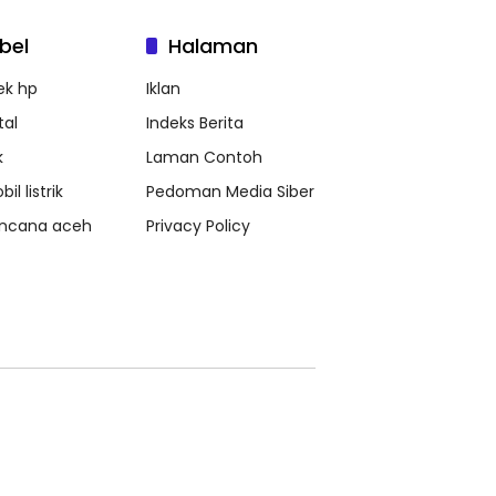
bel
Halaman
ek hp
Iklan
tal
Indeks Berita
k
Laman Contoh
il listrik
Pedoman Media Siber
ncana aceh
Privacy Policy