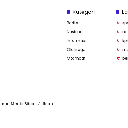
Kategori
La
Berita
sp
Nasional
na
Informasi
kp
Olahraga
mob
Otomotif
be
man Media Siber
Iklan