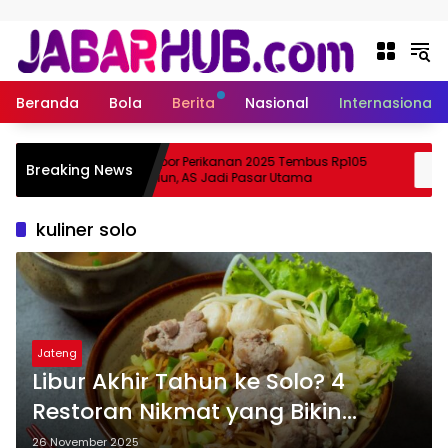
Langsung ke konten
Beranda
Bola
Berita
Nasional
Internasional
Ekspor Perikanan 2025 Tembus Rp105
Breaking News
 Suzuki?
Triliun, AS Jadi Pasar Utama
kuliner solo
Jateng
Libur Akhir Tahun ke Solo? 4
Restoran Nikmat yang Bikin
Kembali Lagi
26 November 2025