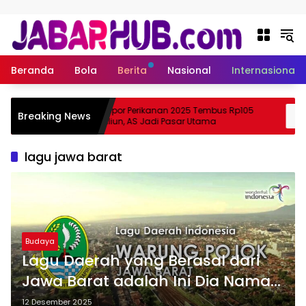
Langsung ke konten
Beranda
Bola
Berita
Nasional
Internasional
a
Ekspor Perikanan 2025 Tembus Rp105
Breaking News
a Suzuki?
Triliun, AS Jadi Pasar Utama
lagu jawa barat
Budaya
Lagu Daerah yang Berasal dari
Jawa Barat adalah Ini Dia Nama-
Nama Lagu Tradisional Populer
12 Desember 2025