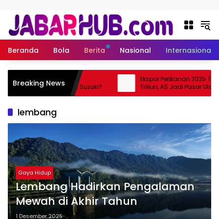
Langsung ke konten
Beranda
Bola
Berita
Nasional
Internasional
e-Vitara Rp755 Juta, Apa
Ekspor Perikanan 2025 Temb
Breaking News
lan SUV Listrik Pertama Suzuki?
Triliun, AS Jadi Pasar Utama
lembang
Gaya Hidup
Lembang Hadirkan Pengalaman
Mewah di Akhir Tahun
1 Desember 2025