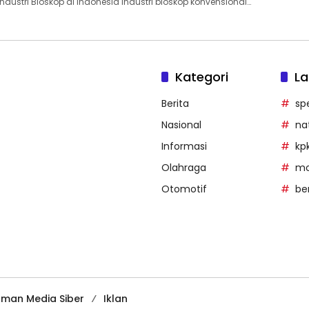
dustri Bioskop di Indonesia Industri bioskop konvensional…
Kategori
La
Berita
sp
Nasional
na
Informasi
kp
Olahraga
mob
Otomotif
be
man Media Siber
Iklan