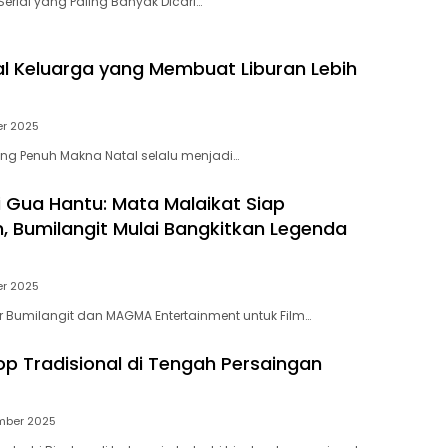
Serial yang Paling Banyak Dicari…
tal Keluarga yang Membuat Liburan Lebih
r 2025
ng Penuh Makna Natal selalu menjadi…
ri Gua Hantu: Mata Malaikat Siap
n, Bumilangit Mulai Bangkitkan Legenda
r 2025
r Bumilangit dan MAGMA Entertainment untuk Film…
kop Tradisional di Tengah Persaingan
mber 2025