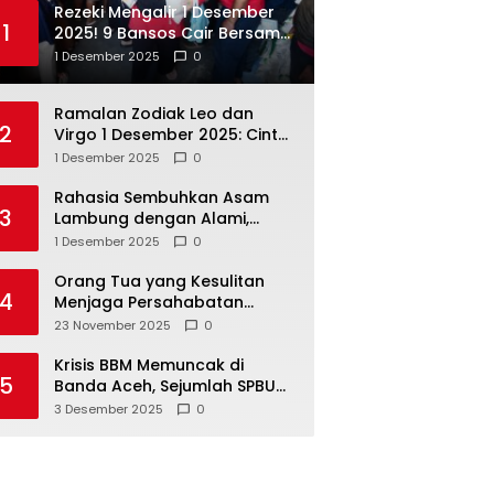
Rezeki Mengalir 1 Desember
1
2025! 9 Bansos Cair Bersama:
PKH, BPNT, dan KKS Mandiri
1 Desember 2025
0
Double
Ramalan Zodiak Leo dan
2
Virgo 1 Desember 2025: Cinta,
Karir, Kesehatan, dan
1 Desember 2025
0
Keuangan
Rahasia Sembuhkan Asam
3
Lambung dengan Alami,
Nomor 4 Disalahpahami
1 Desember 2025
0
Orang Tua yang Kesulitan
4
Menjaga Persahabatan
Biasanya Lakukan 8 Hal Ini
23 November 2025
0
Tanpa Sadar
Krisis BBM Memuncak di
5
Banda Aceh, Sejumlah SPBU
Tutup Total
3 Desember 2025
0