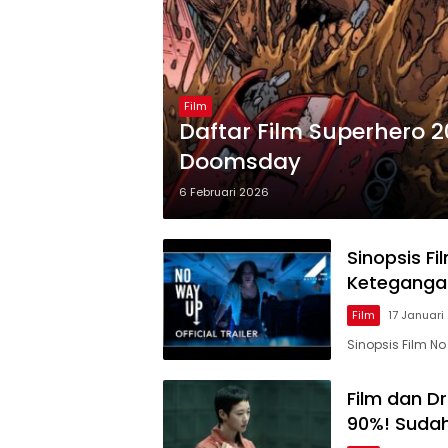
Film
Daftar Film Superhero 2
Doomsday
6 Februari 2026
Sinopsis F
Keteganga
Film
17 Januari
Sinopsis Film N
Film dan D
90%! Suda