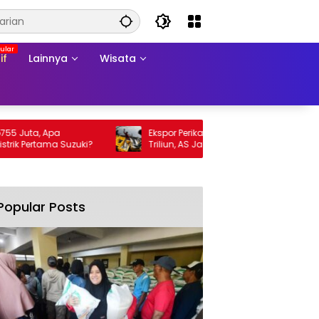
if
Lainnya
Wisata
, Apa
Ekspor Perikanan 2025 Tembus Rp105
tama Suzuki?
Triliun, AS Jadi Pasar Utama
Popular Posts