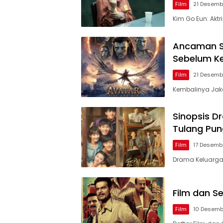
Film
21 Desemb
Kim Go Eun: Aktr
Ancaman Su
Sebelum K
Film
21 Desemb
Kembalinya Jake
Sinopsis D
Tulang Pun
Film
17 Desemb
Drama Keluarga
Film dan Se
Film
10 Desemb