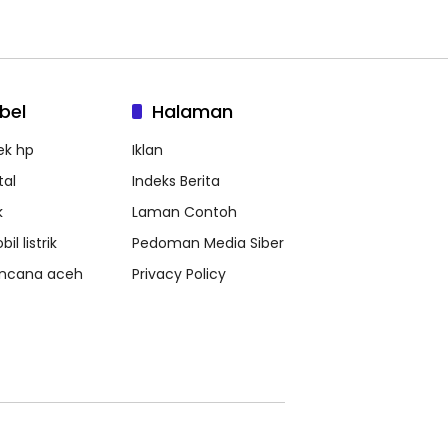
bel
Halaman
ek hp
Iklan
tal
Indeks Berita
k
Laman Contoh
il listrik
Pedoman Media Siber
ncana aceh
Privacy Policy