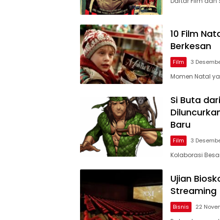
Daftar Film dan 
10 Film Na
Berkesan
Film
3 Desembe
Momen Natal ya
Si Buta da
Diluncurka
Baru
Film
3 Desembe
Kolaborasi Besa
Ujian Bios
Streaming
Bisnis
22 Nove