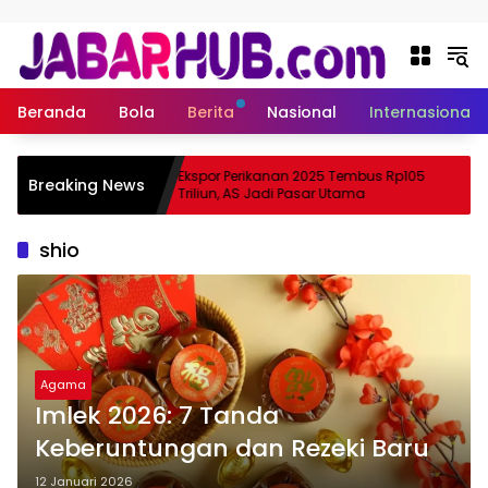
Langsung ke konten
Beranda
Bola
Berita
Nasional
Internasional
 Apa
Ekspor Perikanan 2025 Tembus Rp105
Breaking News
tama Suzuki?
Triliun, AS Jadi Pasar Utama
shio
Agama
Imlek 2026: 7 Tanda
Keberuntungan dan Rezeki Baru
12 Januari 2026