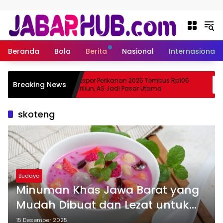
Langsung ke konten
Beranda
Bola
Berita
Nasional
Internasional
pa
Ekspor Perikanan 2025 Tembus Rp105
Breaking News
ma Suzuki?
Triliun, AS Jadi Pasar Utama
skoteng
Budaya
Minuman Khas Jawa Barat yang
Mudah Dibuat dan Lezat untuk
Hari Ini
15 Desember 2025