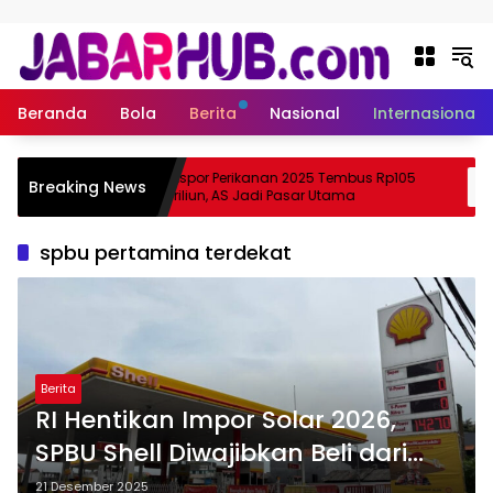
Langsung ke konten
Beranda
Bola
Berita
Nasional
Internasional
pa
Ekspor Perikanan 2025 Tembus Rp105
Breaking News
ma Suzuki?
Triliun, AS Jadi Pasar Utama
spbu pertamina terdekat
Berita
RI Hentikan Impor Solar 2026,
SPBU Shell Diwajibkan Beli dari
Kilang Lokal
21 Desember 2025