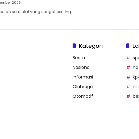
sember 2025
salah satu alat yang sangat penting…
Kategori
La
Berita
sp
Nasional
na
Informasi
kp
Olahraga
mob
Otomotif
be