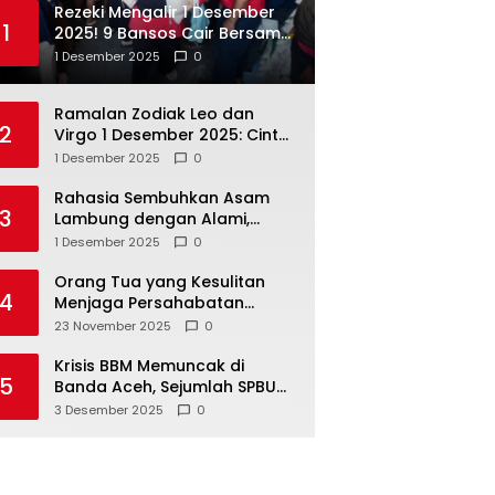
Rezeki Mengalir 1 Desember
1
2025! 9 Bansos Cair Bersama:
PKH, BPNT, dan KKS Mandiri
1 Desember 2025
0
Double
Ramalan Zodiak Leo dan
2
Virgo 1 Desember 2025: Cinta,
Karir, Kesehatan, dan
1 Desember 2025
0
Keuangan
Rahasia Sembuhkan Asam
3
Lambung dengan Alami,
Nomor 4 Disalahpahami
1 Desember 2025
0
Orang Tua yang Kesulitan
4
Menjaga Persahabatan
Biasanya Lakukan 8 Hal Ini
23 November 2025
0
Tanpa Sadar
Krisis BBM Memuncak di
5
Banda Aceh, Sejumlah SPBU
Tutup Total
3 Desember 2025
0