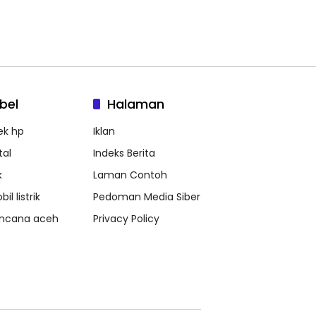
bel
Halaman
ek hp
Iklan
tal
Indeks Berita
k
Laman Contoh
il listrik
Pedoman Media Siber
ncana aceh
Privacy Policy