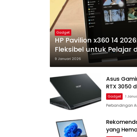
Gadget
HP Pavilion x360 14 202
Fleksibel untuk Pelajar
9 Januari 2026
Asus Gamin
RTX 3050 d
Gadget
1 Janu
Perbandingan As
Rekomendas
yang Hema