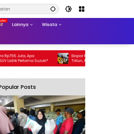
if
Lainnya
Wisata
755 Juta, Apa
Ekspor Perikanan 2025 Tembus Rp105
trik Pertama Suzuki?
Triliun, AS Jadi Pasar Utama
Popular Posts