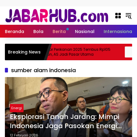
Langsung ke konten
Beranda
Bola
Berita
Nasional
Internasional
Ekspor Perikanan 2025 Tembus Rp105
A
Breaking News
Suzuki?
Triliun, AS Jadi Pasar Utama
S
sumber alam indonesia
Energi
Eksplorasi Tanah Jarang: Mimpi
Indonesia Jaga Pasokan Energi
Hijau
12 Februari 2026