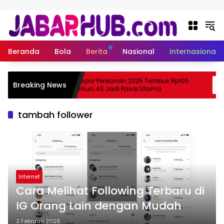
Langsung ke konten
Beranda
Bola
Berita
Nasional
Internasional
Apa
Ekspor Perikanan 2025 Tembus Rp105
Breaking News
ma Suzuki?
Triliun, AS Jadi Pasar Utama
tambah follower
Internet
Cara Melihat Following Terbaru di
IG Orang Lain dengan Mudah
2 Februari 2026