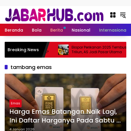
Langsung ke konten
Beranda
Bola
Berita
Nasional
Internasional
a Rp755 Juta, Apa
Ekspor Perikanan 2025 Tembus Rp10
Breaking News
 Listrik Pertama Suzuki?
Triliun, AS Jadi Pasar Utama
tambang emas
Emas
Harga Emas Batangan Naik Lagi,
Ini Daftar Harganya Pada Sabtu 3
Januari 2026
4 Januari 2026