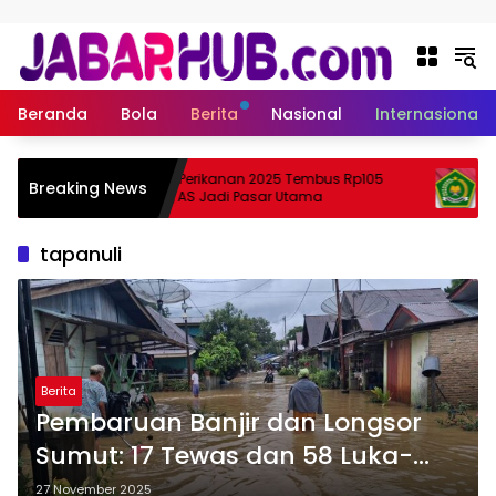
Langsung ke konten
Beranda
Bola
Berita
Nasional
Internasional
Ekspor Perikanan 2025 Tembus Rp105
Apa
Breaking News
zuki?
Triliun, AS Jadi Pasar Utama
Ske
tapanuli
Berita
Pembaruan Banjir dan Longsor
Sumut: 17 Tewas dan 58 Luka-
Luka
27 November 2025