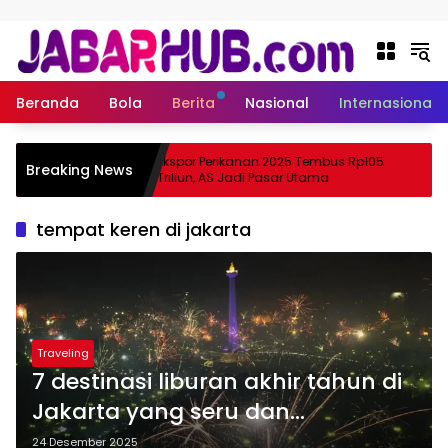
Langsung ke konten
Beranda
Bola
Berita
Nasional
Internasional
 Apa
Ekspor Perikanan 2025 Tembus Rp105
Breaking News
ama Suzuki?
Triliun, AS Jadi Pasar Utama
tempat keren di jakarta
Traveling
7 destinasi liburan akhir tahun di
Jakarta yang seru dan
bermanfaat untuk siswa
24 Desember 2025