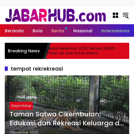
Langsung ke konten
Beranda
Bola
Berita
Nasional
Internasional
Apa
Ekspor Perikanan 2025 Tembus Rp105
Breaking News
ma Suzuki?
Triliun, AS Jadi Pasar Utama
tempat rekrekreasi
Gaya Hidup
Taman Satwa Cikembulan:
Edukasi dan Rekreasi Keluarga di
Alam Asri
1 Desember 2025