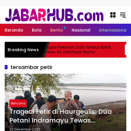
Langsung ke konten
Beranda
Bola
Berita
Nasional
Internasional
Apa
Ekspor Perikanan 2025 Tembus Rp105
Breaking News
ma Suzuki?
Triliun, AS Jadi Pasar Utama
tersambar petir
Bencana
Tragedi Petir di Haurgeulis: Dua
Petani Indramayu Tewas
Tersambar Saat Menanam Padi
22 Desember 2025