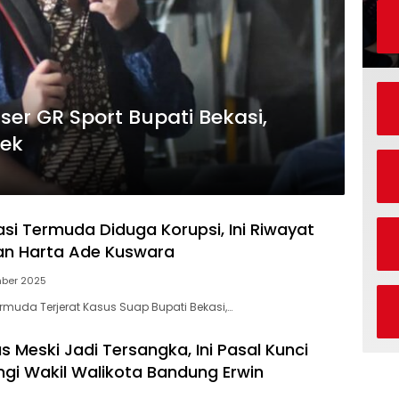
ser GR Sport Bupati Bekasi,
yek
asi Termuda Diduga Korupsi, Ini Riwayat
an Harta Ade Kuswara
mber 2025
ermuda Terjerat Kasus Suap Bupati Bekasi,…
 Meski Jadi Tersangka, Ini Pasal Kunci
ngi Wakil Walikota Bandung Erwin