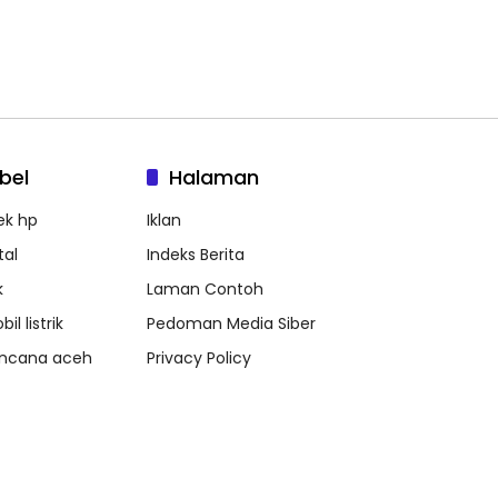
bel
Halaman
ek hp
Iklan
tal
Indeks Berita
k
Laman Contoh
il listrik
Pedoman Media Siber
ncana aceh
Privacy Policy