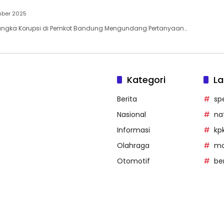
mber 2025
angka Korupsi di Pemkot Bandung Mengundang Pertanyaan…
Kategori
La
Berita
sp
Nasional
na
Informasi
kp
Olahraga
mob
Otomotif
be