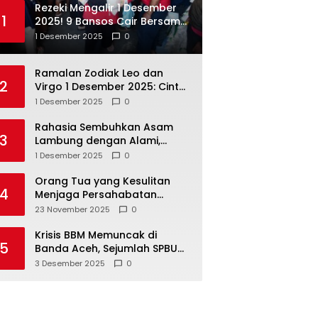
Rezeki Mengalir 1 Desember
1
2025! 9 Bansos Cair Bersama:
PKH, BPNT, dan KKS Mandiri
1 Desember 2025
0
Double
Ramalan Zodiak Leo dan
2
Virgo 1 Desember 2025: Cinta,
Karir, Kesehatan, dan
1 Desember 2025
0
Keuangan
Rahasia Sembuhkan Asam
3
Lambung dengan Alami,
Nomor 4 Disalahpahami
1 Desember 2025
0
Orang Tua yang Kesulitan
4
Menjaga Persahabatan
Biasanya Lakukan 8 Hal Ini
23 November 2025
0
Tanpa Sadar
Krisis BBM Memuncak di
5
Banda Aceh, Sejumlah SPBU
Tutup Total
3 Desember 2025
0