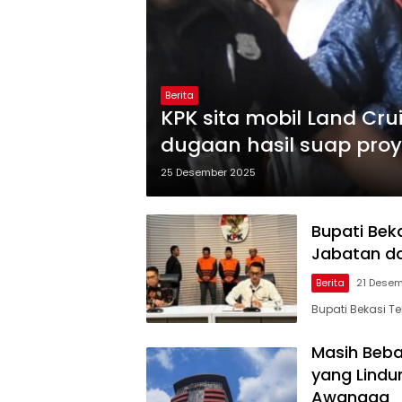
Berita
KPK sita mobil Land Crui
dugaan hasil suap pro
25 Desember 2025
Bupati Bek
Jabatan d
Berita
21 Dese
Bupati Bekasi T
Masih Bebas
yang Lindu
Awangga