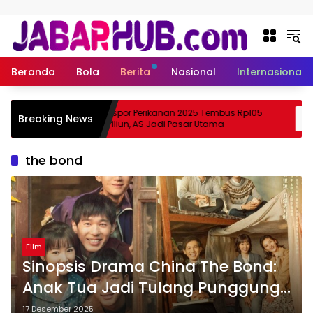
Langsung ke konten
Beranda
Bola
Berita
Nasional
Internasional
pa
Ekspor Perikanan 2025 Tembus Rp105
Breaking News
a Suzuki?
Triliun, AS Jadi Pasar Utama
the bond
Film
Sinopsis Drama China The Bond:
Anak Tua Jadi Tulang Punggung
Keluarga
17 Desember 2025