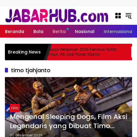
Langsung ke konten
Beranda
Bola
Berita
Nasional
Internasional
Apa
Ekspor Perikanan 2025 Tembus Rp105
Breaking News
ma Suzuki?
Triliun, AS Jadi Pasar Utama
timo tjahjanto
Film
Mengenal Sleeping Dogs, Film Aksi
Legendaris yang Dibuat Timo
Tjahjanto
30 Desember 2025