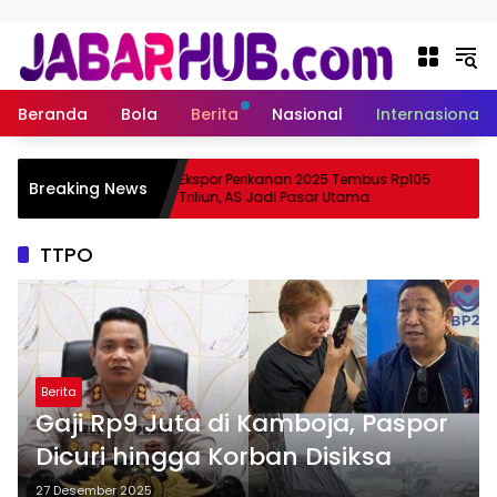
Langsung ke konten
Beranda
Bola
Berita
Nasional
Internasional
 Apa
Ekspor Perikanan 2025 Tembus Rp105
Breaking News
ama Suzuki?
Triliun, AS Jadi Pasar Utama
TTPO
Berita
Gaji Rp9 Juta di Kamboja, Paspor
Dicuri hingga Korban Disiksa
27 Desember 2025