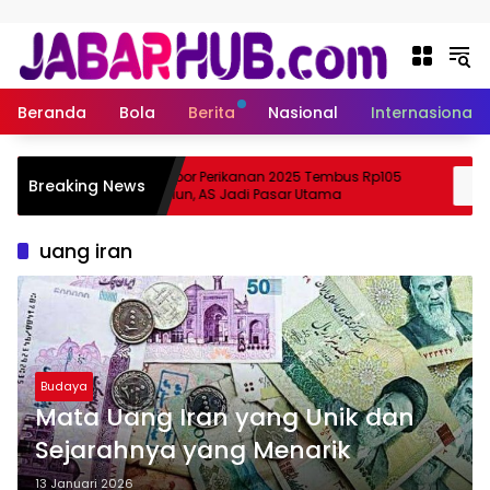
Langsung ke konten
Beranda
Bola
Berita
Nasional
Internasional
a
Ekspor Perikanan 2025 Tembus Rp105
Breaking News
 Suzuki?
Triliun, AS Jadi Pasar Utama
uang iran
Budaya
Mata Uang Iran yang Unik dan
Sejarahnya yang Menarik
13 Januari 2026