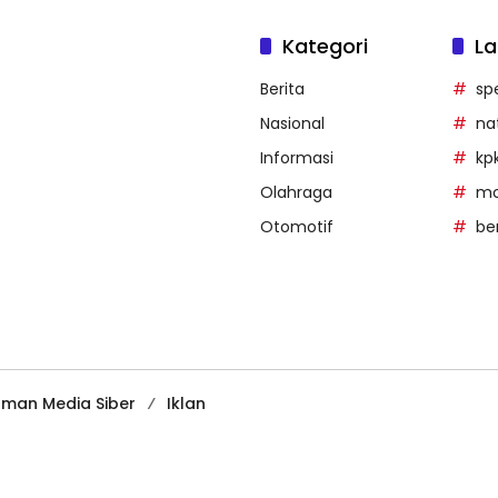
Kategori
La
Berita
sp
Nasional
na
Informasi
kp
Olahraga
mob
Otomotif
be
man Media Siber
Iklan