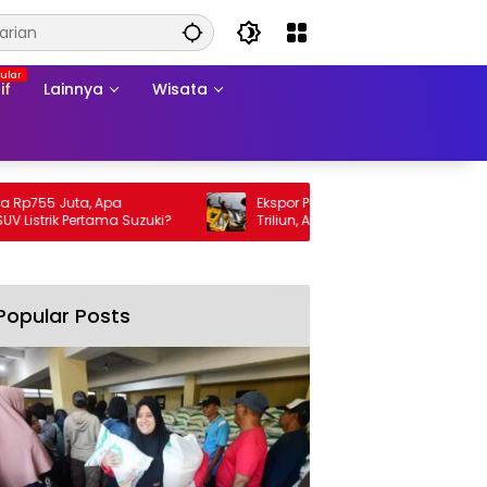
if
Lainnya
Wisata
755 Juta, Apa
Ekspor Perikanan 2025 Tembus Rp105
trik Pertama Suzuki?
Triliun, AS Jadi Pasar Utama
Popular Posts