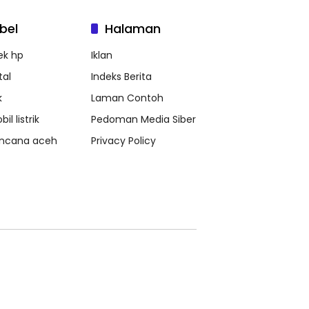
bel
Halaman
ek hp
Iklan
tal
Indeks Berita
k
Laman Contoh
il listrik
Pedoman Media Siber
ncana aceh
Privacy Policy