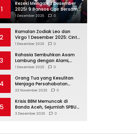
Rezeki Mengalir 1 Desember
1
2025! 9 Bansos Cair Bersama:
PKH, BPNT, dan KKS Mandiri
1 Desember 2025
0
Double
Ramalan Zodiak Leo dan
2
Virgo 1 Desember 2025: Cinta,
Karir, Kesehatan, dan
1 Desember 2025
0
Keuangan
Rahasia Sembuhkan Asam
3
Lambung dengan Alami,
Nomor 4 Disalahpahami
1 Desember 2025
0
Orang Tua yang Kesulitan
4
Menjaga Persahabatan
Biasanya Lakukan 8 Hal Ini
23 November 2025
0
Tanpa Sadar
Krisis BBM Memuncak di
5
Banda Aceh, Sejumlah SPBU
Tutup Total
3 Desember 2025
0