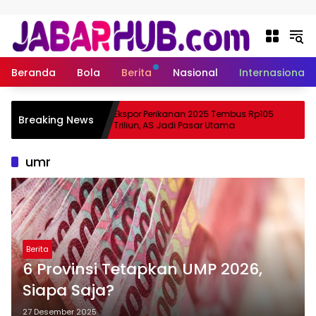
Langsung ke konten
Beranda
Bola
Berita
Nasional
Internasional
 Apa
Ekspor Perikanan 2025 Tembus Rp105
Breaking News
ama Suzuki?
Triliun, AS Jadi Pasar Utama
umr
Berita
6 Provinsi Tetapkan UMP 2026,
Siapa Saja?
27 Desember 2025