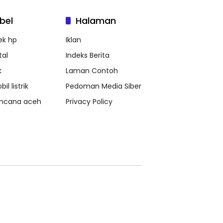
bel
Halaman
ek hp
Iklan
tal
Indeks Berita
k
Laman Contoh
il listrik
Pedoman Media Siber
ncana aceh
Privacy Policy