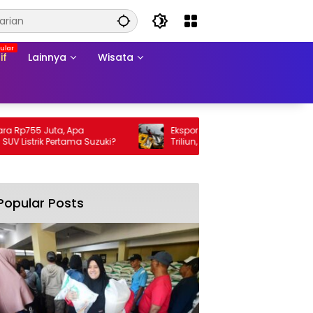
if
Lainnya
Wisata
755 Juta, Apa
Ekspor Perikanan 2025 Tembus Rp105
trik Pertama Suzuki?
Triliun, AS Jadi Pasar Utama
Popular Posts