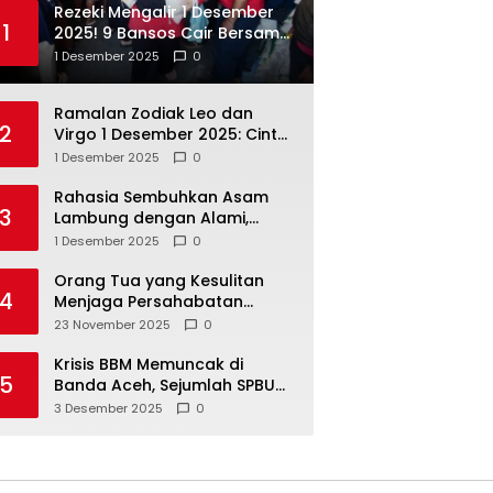
Rezeki Mengalir 1 Desember
1
2025! 9 Bansos Cair Bersama:
PKH, BPNT, dan KKS Mandiri
1 Desember 2025
0
Double
Ramalan Zodiak Leo dan
2
Virgo 1 Desember 2025: Cinta,
Karir, Kesehatan, dan
1 Desember 2025
0
Keuangan
Rahasia Sembuhkan Asam
3
Lambung dengan Alami,
Nomor 4 Disalahpahami
1 Desember 2025
0
Orang Tua yang Kesulitan
4
Menjaga Persahabatan
Biasanya Lakukan 8 Hal Ini
23 November 2025
0
Tanpa Sadar
Krisis BBM Memuncak di
5
Banda Aceh, Sejumlah SPBU
Tutup Total
3 Desember 2025
0