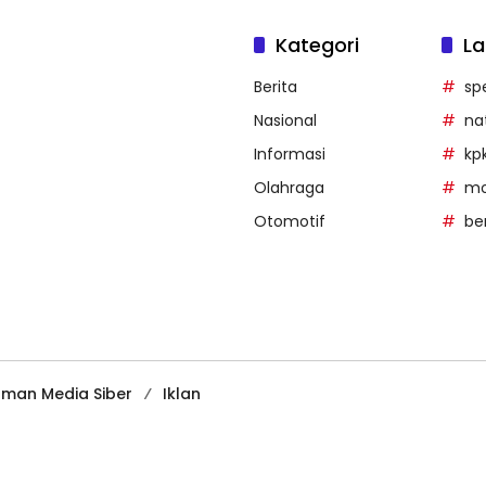
Kategori
La
Berita
sp
Nasional
na
Informasi
kp
Olahraga
mob
Otomotif
be
man Media Siber
Iklan