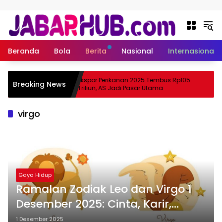
Langsung ke konten
Beranda
Bola
Berita
Nasional
Internasional
 Apa
Ekspor Perikanan 2025 Tembus Rp105
Breaking News
ama Suzuki?
Triliun, AS Jadi Pasar Utama
virgo
Gaya Hidup
Ramalan Zodiak Leo dan Virgo 1
Desember 2025: Cinta, Karir,
Kesehatan, dan Keuangan
1 Desember 2025