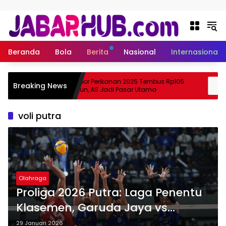
Langsung ke konten
Beranda
Bola
Berita
Nasional
Internasional
Ekspor Perikanan 2025 Tembus Rp105
A
Breaking News
Suzuki?
Triliun, AS Jadi Pasar Utama
voli putra
Olahraga
Proliga 2026 Putra: Laga Penentu
Klasemen, Garuda Jaya vs
Surabaya Samator
29 Januari 2026