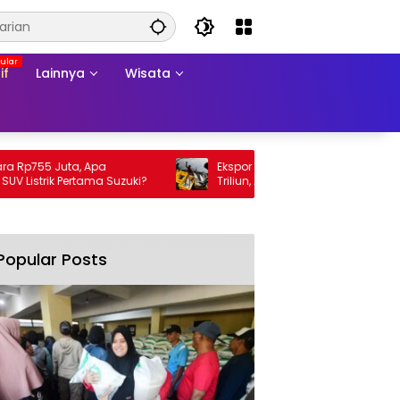
if
Lainnya
Wisata
755 Juta, Apa
Ekspor Perikanan 2025 Tembus Rp105
trik Pertama Suzuki?
Triliun, AS Jadi Pasar Utama
Popular Posts