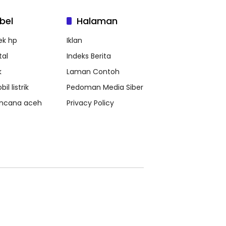
bel
Halaman
ek hp
Iklan
tal
Indeks Berita
k
Laman Contoh
il listrik
Pedoman Media Siber
ncana aceh
Privacy Policy