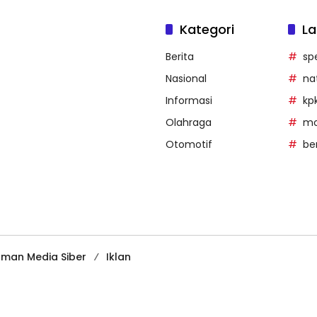
Kategori
La
Berita
sp
Nasional
na
Informasi
kp
Olahraga
mob
Otomotif
be
man Media Siber
Iklan