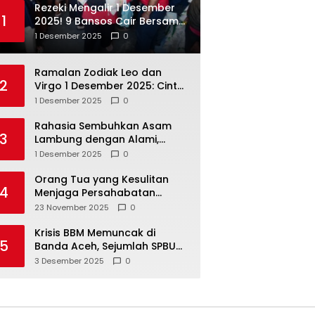
Rezeki Mengalir 1 Desember
1
2025! 9 Bansos Cair Bersama:
PKH, BPNT, dan KKS Mandiri
1 Desember 2025
0
Double
Ramalan Zodiak Leo dan
2
Virgo 1 Desember 2025: Cinta,
Karir, Kesehatan, dan
1 Desember 2025
0
Keuangan
Rahasia Sembuhkan Asam
3
Lambung dengan Alami,
Nomor 4 Disalahpahami
1 Desember 2025
0
Orang Tua yang Kesulitan
4
Menjaga Persahabatan
Biasanya Lakukan 8 Hal Ini
23 November 2025
0
Tanpa Sadar
Krisis BBM Memuncak di
5
Banda Aceh, Sejumlah SPBU
Tutup Total
3 Desember 2025
0