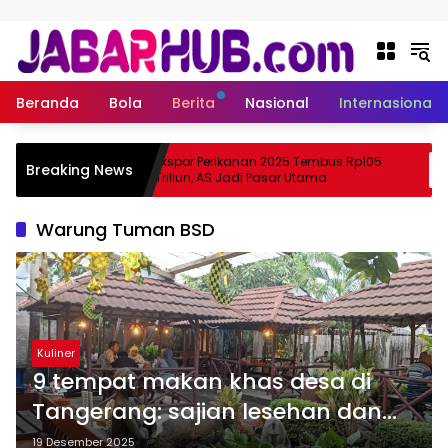
Langsung ke konten
Beranda
Bola
Berita
Nasional
Internasional
Apa
Ekspor Perikanan 2025 Tembus Rp105
Breaking News
ma Suzuki?
Triliun, AS Jadi Pasar Utama
Warung Tuman BSD
Kuliner
9 tempat makan khas desa di
Tangerang: sajian lesehan dan
masakan lokal
19 Desember 2025